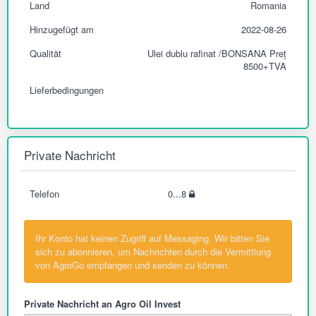
Land
Romania
Hinzugefügt am
2022-08-26
Qualität
Ulei dublu rafinat /BONSANA Preț
8500+TVA
Lieferbedingungen
Private Nachricht
Telefon
0...8
Ihr Konto hat keinen Zugriff auf Messaging. Wir bitten Sie
sich zu abonnieren, um Nachrichten durch die Vermittlung
von AgroGo empfangen und senden zu können.
Private Nachricht an Agro Oil Invest