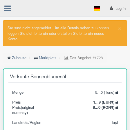
Log in
×
Sie sind nicht angemeldet. Um alle Details sehen zu können
loggen Sie sich bitte ein oder erstellen Sie bitte ein neues
Konto.
Zuhause
Marktplatz
Das Angebot
#1728
Verkaufe Sonnenblumenöl
Menge
5...0 (Tone)
Preis
1...9 (EUR/t)
Preis(original
8...0 (RON/t)
currency)
Landkreis/Region
Iași