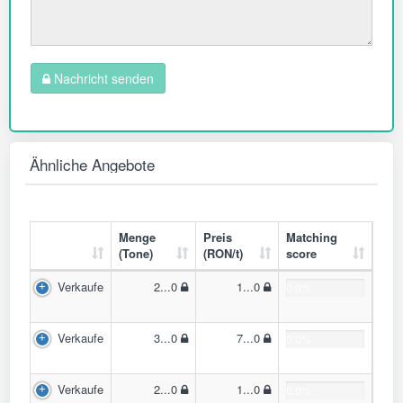
Nachricht senden
Ähnliche Angebote
Menge
Preis
Matching
(Tone)
(RON/t)
score
Verkaufe
2...0
1...0
0.0%
Verkaufe
3...0
7...0
0.0%
Verkaufe
2...0
1...0
0.0%