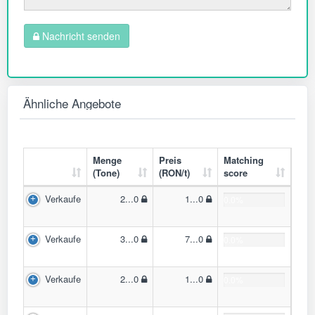
Nachricht senden
Ähnliche Angebote
Menge
Preis
Matching
(Tone)
(RON/t)
score
Verkaufe
2...0
1...0
0.0%
Verkaufe
3...0
7...0
0.0%
Verkaufe
2...0
1...0
0.0%