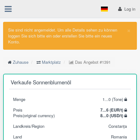
Log in
×
Sie sind nicht angemeldet. Um alle Details sehen zu können
loggen Sie sich bitte ein oder erstellen Sie bitte ein neues
Konto.
Zuhause
Marktplatz
Das Angebot
#1391
Verkaufe Sonnenblumenöl
Menge
1...0 (Tone)
Preis
7...6 (EUR/t)
Preis(original currency)
8...0 (USD/t)
Landkreis/Region
Constanța
Land
Romania