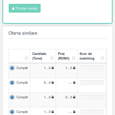
Trimite mesaj
Oferte similare
Cantitate
Preț
Scor de
(Tone)
(RON/t)
matching
Cumpăr
1...0
1...0
0.0%
Cumpăr
5...0
-...
0.0%
Cumpăr
1...0
2...0
0.0%
Cumpăr
1...0
-...
0.0%