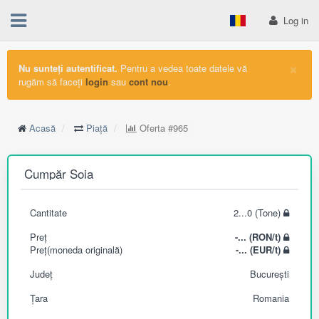
Log in
×
Nu sunteți autentificat.
Pentru a vedea toate datele vă
rugăm să faceți
login
sau
cont nou
.
Acasă
Piață
Oferta
#965
Cumpăr Soia
Cantitate
2...0 (Tone)
Preț
-... (RON/t)
Preț(moneda originală)
-... (EUR/t)
Județ
București
Țara
Romania