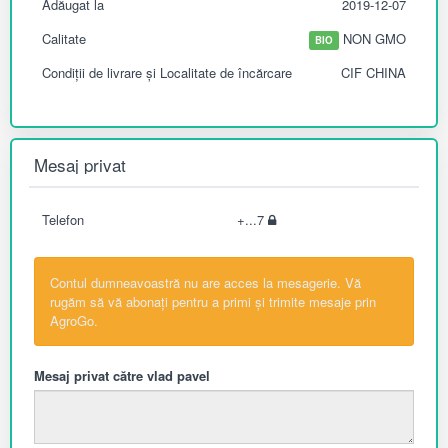
Adăugat la
2019-12-07
Calitate
NON GMO
BIO
Condiții de livrare și Localitate de încărcare
CIF CHINA
Mesaj privat
Telefon
+...7
Contul dumneavoastră nu are acces la mesagerie. Vă
rugăm să vă abonați pentru a primi și trimite mesaje prin
AgroGo.
Mesaj privat către vlad pavel