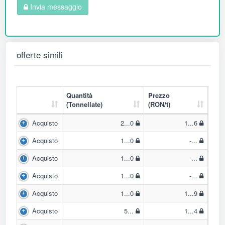
Invia messaggio
offerte simili
Quantità
Prezzo
(Tonnellate)
(RON/t)
Acquisto
2...0
1...6
Acquisto
1...0
-...
Acquisto
1...0
-...
Acquisto
1...0
-...
Acquisto
1...0
1...9
Acquisto
5...
1...4